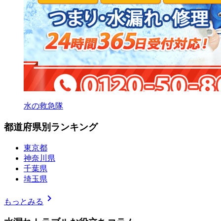
水の救急隊
都道府県別ランキング
東京都
神奈川県
千葉県
埼玉県
chevron_right
もっとみる