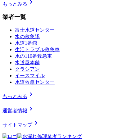
chevron_right
もっとみる
業者一覧
富士水道センター
水の救急隊
水道1番館
生活トラブル救急車
水の110番救急車
水道屋本舗
クラシアン
イースマイル
水道救急センター
chevron_right
もっとみる
chevron_right
運営者情報
chevron_right
サイトマップ