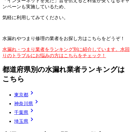
「インターネットを見た」旨を伝えると料金が安くなるキャ
ンペーンも実施しているため、
気軽に利用してみてください。
水漏れやつまり修理の業者をお探し方はこちらをどうぞ！
水漏れ・つまり業者をランキング別に紹介しています。水回
りのトラブルにお悩みの方はこちらをチェック！
都道府県別の水漏れ業者ランキングは
こちら
chevron_right
東京都
chevron_right
神奈川県
chevron_right
千葉県
chevron_right
埼玉県