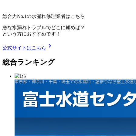
総合力No.1の水漏れ修理業者はこちら
急な水漏れトラブルでどこに頼めば？
という方におすすめです！
chevron_right
公式サイトはこちら
総合ランキング