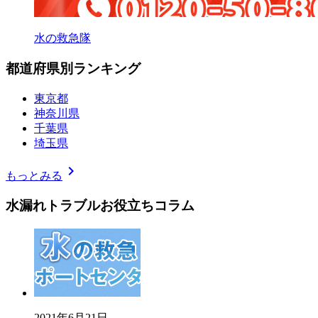
水の救急隊
都道府県別ランキング
東京都
神奈川県
千葉県
埼玉県
chevron_right
もっとみる
水漏れトラブルお役立ちコラム
2021年6月21日