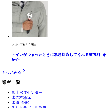
2020年6月19日
トイレがつまったときに緊急対応してくれる業者3社を
紹介
chevron_right
もっとみる
業者一覧
富士水道センター
水の救急隊
水道1番館
生活トラブル救急車