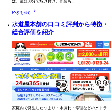
ば、最短30分で駆け付け、作業も...
chevron_right
続きを読む
水道屋本舗の口コミ評判から特徴・
総合評価を紹介
家庭内で発生したつまり・水漏れ・修理などの水トラ