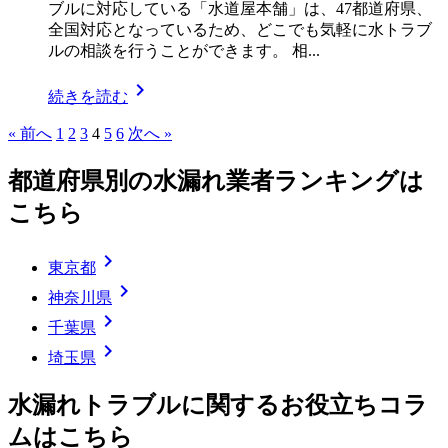
ブルに対応している「水道屋本舗」は、47都道府県、
全国対応となっているため、どこでも気軽に水トラブ
ルの相談を行うことができます。 相...
chevron_right
続きを読む
« 前へ
1
2
3
4
5
6
次へ »
都道府県別の水漏れ業者ランキングは
こちら
chevron_right
東京都
chevron_right
神奈川県
chevron_right
千葉県
chevron_right
埼玉県
水漏れトラブルに関するお役立ちコラ
ムはこちら