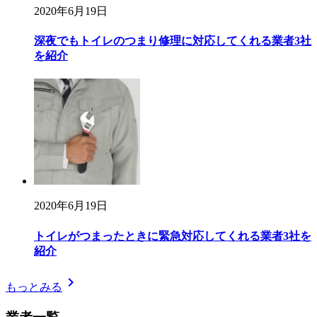
2020年6月19日
深夜でもトイレのつまり修理に対応してくれる業者3社
を紹介
2020年6月19日
トイレがつまったときに緊急対応してくれる業者3社を
紹介
chevron_right
もっとみる