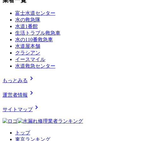
業者一覧
富士水道センター
水の救急隊
水道1番館
生活トラブル救急車
水の110番救急車
水道屋本舗
クラシアン
イースマイル
水道救急センター
chevron_right
もっとみる
chevron_right
運営者情報
chevron_right
サイトマップ
トップ
東京ランキング