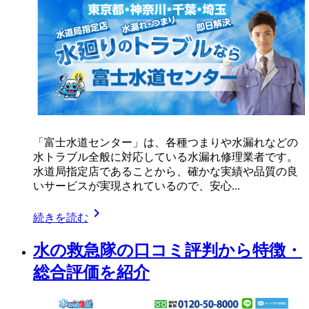
「富士水道センター」は、各種つまりや水漏れなどの
水トラブル全般に対応している水漏れ修理業者です。
水道局指定店であることから、確かな実績や品質の良
いサービスが実現されているので、安心...
chevron_right
続きを読む
水の救急隊の口コミ評判から特徴・
総合評価を紹介