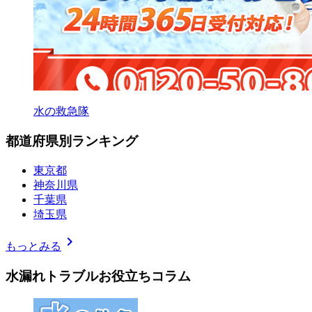
水の救急隊
都道府県別ランキング
東京都
神奈川県
千葉県
埼玉県
chevron_right
もっとみる
水漏れトラブルお役立ちコラム